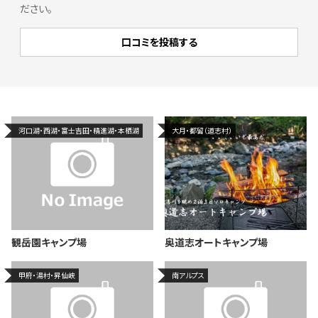
ださい。
河口湖・西湖・富士吉田・精進湖・本栖湖
大月・都留（道志村）
観岳園キャンプ場
奥道志オートキャンプ場
甲府・湯村・昇仙峡
南アルプス