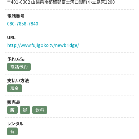
〒401-0302 山梨県南都留郡富士河口湖町小立島原1200
電話番号
080-7858-7840
URL
http://www.fujigoko.tv/newbridge/
予約方法
電話予約
支払い方法
現金
販売品
薪
炭
飲料
レンタル
有