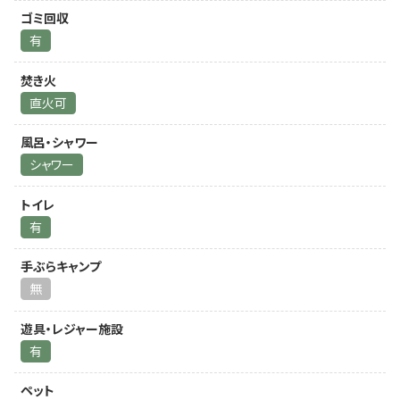
ゴミ回収
有
焚き火
直火可
風呂・シャワー
シャワー
トイレ
有
手ぶらキャンプ
無
遊具・レジャー施設
有
ペット