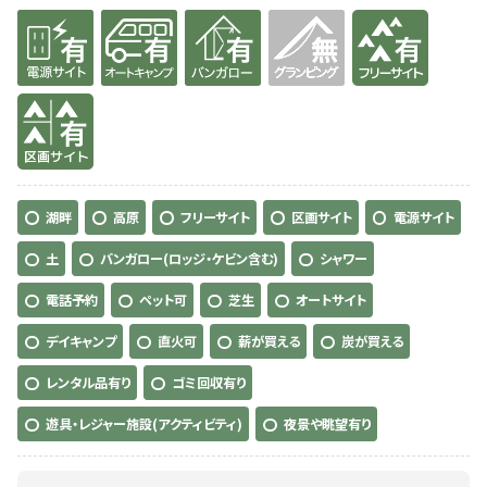
有り
有り
有り
無
有り
有り
湖畔
高原
フリーサイト
区画サイト
電源サイト
土
バンガロー(ロッジ・ケビン含む)
シャワー
電話予約
ペット可
芝生
オートサイト
デイキャンプ
直火可
薪が買える
炭が買える
レンタル品有り
ゴミ回収有り
遊具・レジャー施設(アクティビティ)
夜景や眺望有り