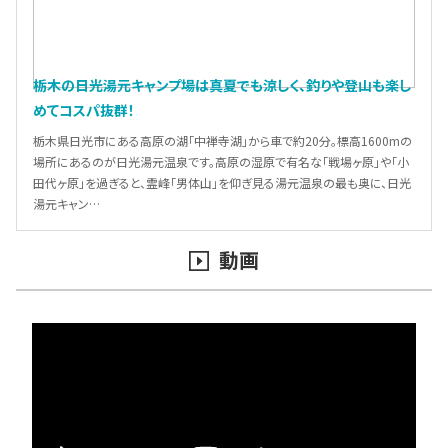
栃木の日光湯元キャンプ場は真夏でも涼しく、釣りや登山も楽し
めてコスパ抜群！
栃木県日光市にある高原の湖「中禅寺湖」から車で約20分。標高1600mの
場所にあるのが日光湯元温泉です。高原の湿原で有名な「戦場ヶ原」や「小
田代ヶ原」を過ぎると、霊峰「男体山」を仰ぎ見る湯元温泉の最も奥に、日光
湯元キャン…
動画