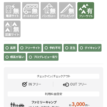
無
無
無
無
有り
無
高原
フリーサイト
予約不可
芝生
デイキャンプ
標高が高い
ブログレビュー有り
IN フリ－
OUT フリー
ファミリーキャンプ
3,000