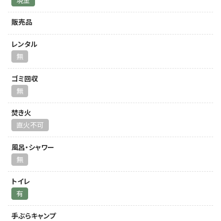
販売品
レンタル
無
ゴミ回収
無
焚き火
直火不可
風呂・シャワー
無
トイレ
有
手ぶらキャンプ