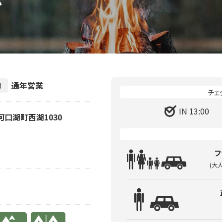
通年営業
間
IN 13:00
士河口湖町西湖1030
フ
(大
り
有り