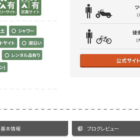
ツ
(
土
シャワー
徒
(
トサイト
湖沿い
レンタル品有り
公式サイ
ン)
基本情報
ブログレビュー