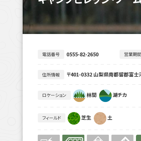
0555-82-2650
電話番号
営業期
〒401-0332 山梨県南都留郡富
住所情報
林間
湖チカ
ロケーション
芝生
土
フィールド
無
有り
無
無
有