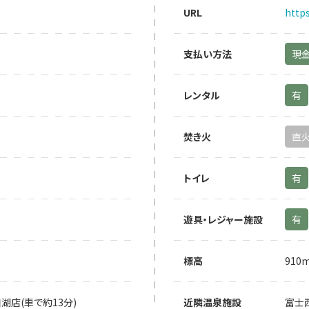
URL
http
支払い方法
現
レンタル
有
焚き火
直
トイレ
有
遊具・レジャー施設
有
標高
910
湖店(車で約13分)
近隣温泉施設
富士