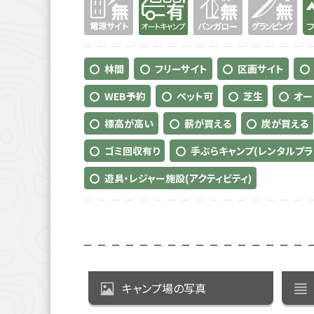
林間
フリーサイト
区画サイト
WEB予約
ペット可
芝生
オー
標高が高い
薪が買える
炭が買える
ゴミ回収有り
手ぶらキャンプ(レンタルプラ
遊具・レジャー施設(アクティビティ)
キャンプ場の写真