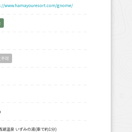
s://www.hamayouresort.com/gnome/
金
火不可
m
西湖温泉 いずみの湯(車で約1分)