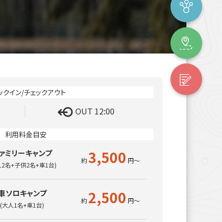
OUT 12:00
3,500
ァミリーキャンプ
人2名+子供2名+車1台)
2,500
車ソロキャンプ
(大人1名+車1台)