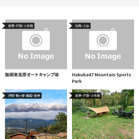
長野・戸隠・小布施
白馬・小谷
飯綱東高原オートキャンプ場
Hakuba47 Mountain Sports
Park
伊那・駒ヶ根・飯田・昼神
長野・戸隠・小布施