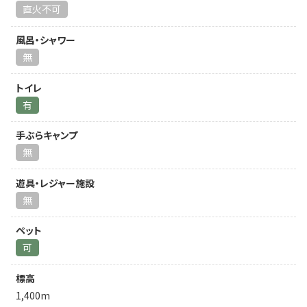
直火不可
風呂・シャワー
無
トイレ
有
手ぶらキャンプ
無
遊具・レジャー施設
無
ペット
可
標高
1,400m