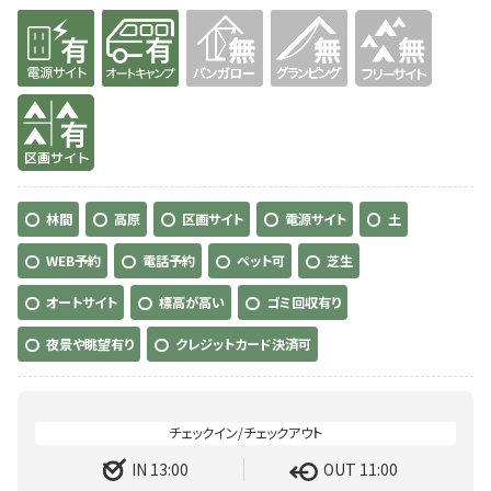
有り
有り
無
無
無
有り
林間
高原
区画サイト
電源サイト
土
WEB予約
電話予約
ペット可
芝生
オートサイト
標高が高い
ゴミ回収有り
夜景や眺望有り
クレジットカード決済可
IN 13:00
OUT 11:00