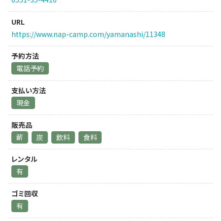
URL
https://www.nap-camp.com/yamanashi/11348
予約方法
電話予約
支払い方法
現金
販売品
薪
炭
飲料
食料
レンタル
有
ゴミ回収
有