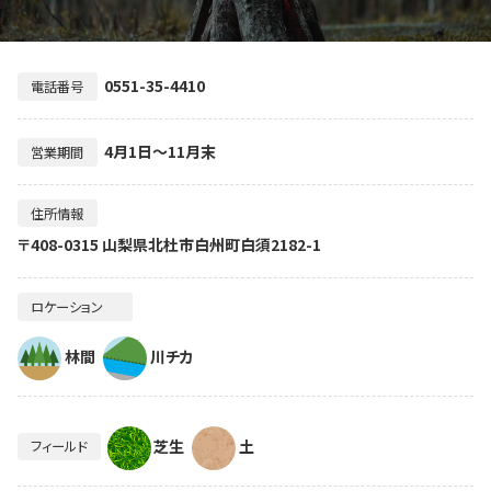
0551-35-4410
電話番号
4月1日～11月末
営業期間
住所情報
〒408-0315 山梨県北杜市白州町白須2182-1
ロケーション
林間
川チカ
芝生
土
フィールド