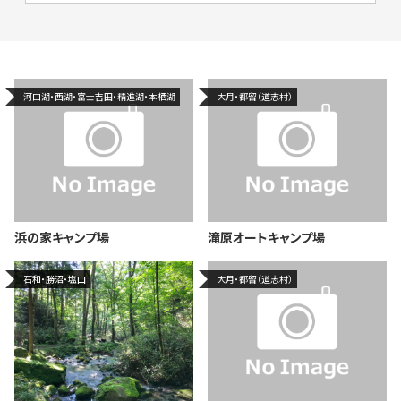
河口湖・西湖・富士吉田・精進湖・本栖湖
大月・都留（道志村）
浜の家キャンプ場
滝原オートキャンプ場
石和・勝沼・塩山
大月・都留（道志村）