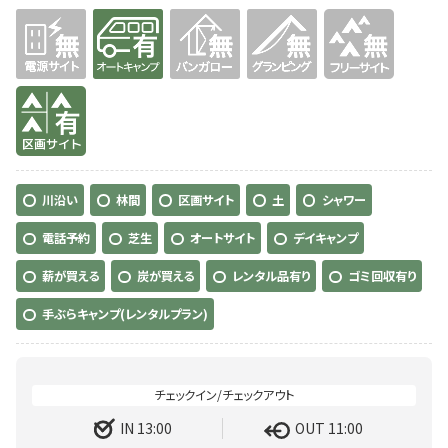
無
有り
無
無
無
有り
川沿い
林間
区画サイト
土
シャワー
電話予約
芝生
オートサイト
デイキャンプ
薪が買える
炭が買える
レンタル品有り
ゴミ回収有り
手ぶらキャンプ(レンタルプラン)
IN 13:00
OUT 11:00