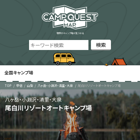
理想のキャンプ場が見つかる
全国キャンプ場
TOP
甲信
山梨
八ヶ岳・小淵沢・清里・大泉
尾白川リゾートオートキャンプ場
八ヶ岳・小淵沢・清里・大泉
尾白川リゾートオートキャンプ場