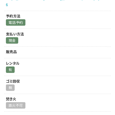
6
予約方法
電話予約
支払い方法
現金
販売品
レンタル
有
ゴミ回収
無
焚き火
直火不可