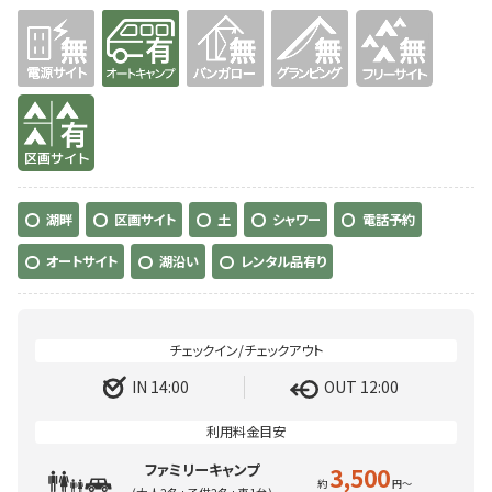
無
有り
無
無
無
有り
湖畔
区画サイト
土
シャワー
電話予約
オートサイト
湖沿い
レンタル品有り
IN 14:00
OUT 12:00
ファミリーキャンプ
3,500