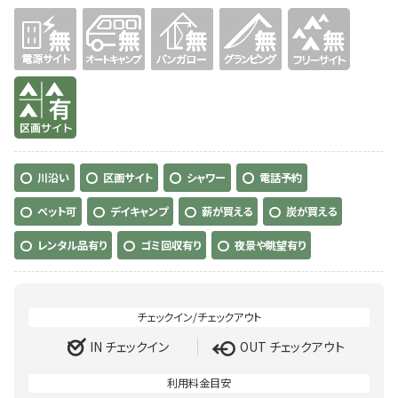
無
無
無
無
無
有り
川沿い
区画サイト
シャワー
電話予約
ペット可
デイキャンプ
薪が買える
炭が買える
レンタル品有り
ゴミ回収有り
夜景や眺望有り
IN チェックイン
OUT チェックアウト