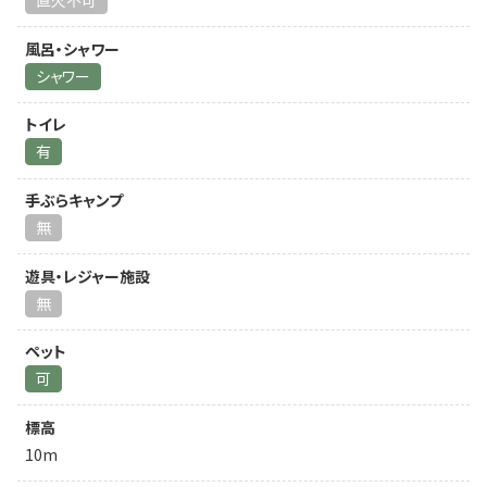
直火不可
風呂・シャワー
シャワー
トイレ
有
手ぶらキャンプ
無
遊具・レジャー施設
無
ペット
可
標高
10m