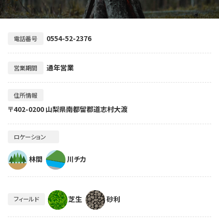
0554-52-2376
電話番号
通年営業
営業期間
住所情報
〒402-0200 山梨県南都留郡道志村大渡
ロケーション
林間
川チカ
芝生
砂利
フィールド