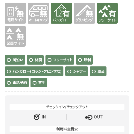
無
無
有り
無
有り
無
川沿い
林間
フリーサイト
砂利
バンガロー(ロッジ・ケビン含む)
シャワー
風呂
電話予約
芝生
IN
OUT