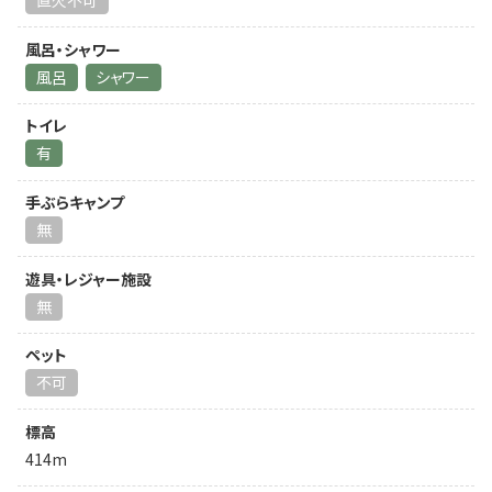
直火不可
風呂・シャワー
風呂
シャワー
トイレ
有
手ぶらキャンプ
無
遊具・レジャー施設
無
ペット
不可
標高
414m