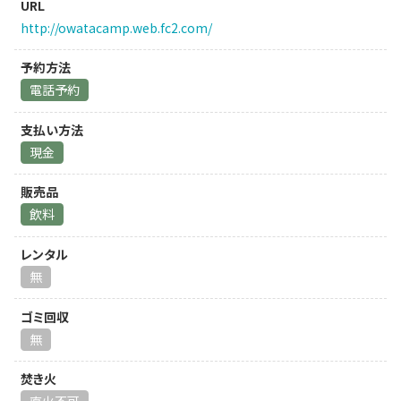
URL
http://owatacamp.web.fc2.com/
予約方法
電話予約
支払い方法
現金
販売品
飲料
レンタル
無
ゴミ回収
無
焚き火