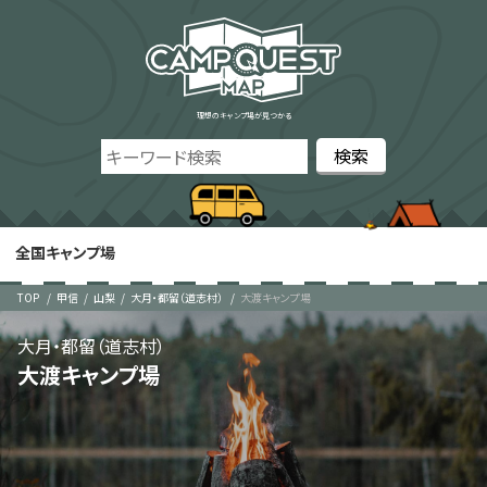
理想のキャンプ場が見つかる
全国キャンプ場
TOP
甲信
山梨
大月・都留（道志村）
大渡キャンプ場
大月・都留（道志村）
大渡キャンプ場