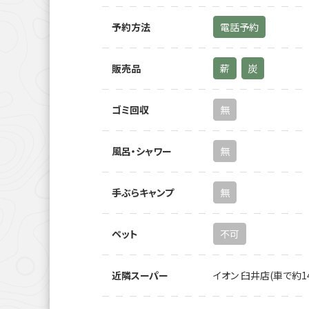
予約方法
電話予約
販売品
薪
炭
ゴミ回収
無
風呂・シャワー
無
手ぶらキャンプ
無
ペット
不可
近隣スーパー
イオン 臼井店(車で約1