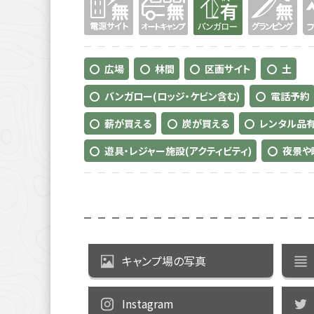
広場
林間
区画サイト
土
バンガロー(ロッジ・ケビン含む)
電話予約
薪が買える
炭が買える
レンタル品
遊具・レジャー施設(アクティビティ)
夜景や
キャンプ場の写真
Instagram