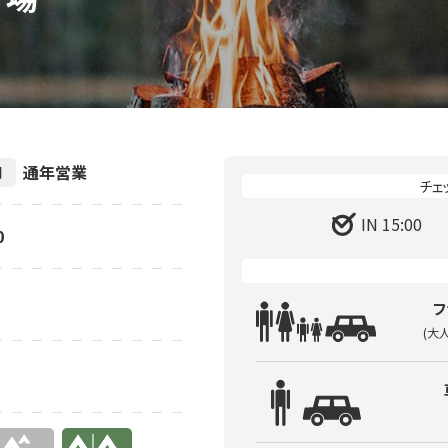
通年営業
間
IN 15:00
0
フ
(大
有り