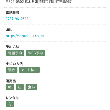
〒324-0502 栃木県那須郡那珂川町三輪967
電話番号
0287-96-4622
URL
https://santahills.co.jp/
予約方法
電話予約
WEB予約
支払い方法
現金
カード払い
販売品
薪
炭
食料
レンタル
有