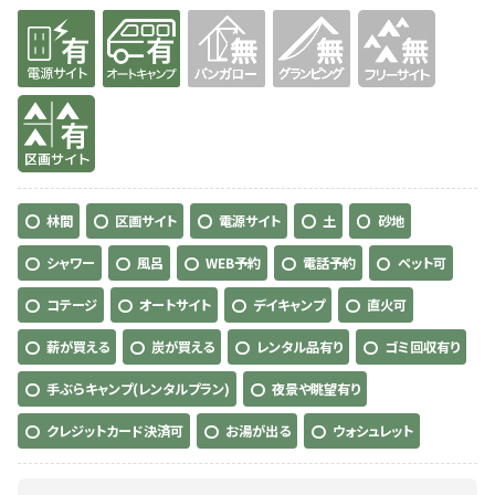
有り
有り
無
無
無
有り
林間
区画サイト
電源サイト
土
砂地
シャワー
風呂
WEB予約
電話予約
ペット可
コテージ
オートサイト
デイキャンプ
直火可
薪が買える
炭が買える
レンタル品有り
ゴミ回収有り
手ぶらキャンプ(レンタルプラン)
夜景や眺望有り
クレジットカード決済可
お湯が出る
ウォシュレット