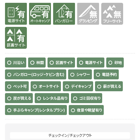
有り
有り
有り
無
無
有り
川沿い
林間
区画サイト
電源サイト
砂地
バンガロー(ロッジ・ケビン含む)
シャワー
電話予約
ペット可
オートサイト
デイキャンプ
薪が買える
炭が買える
レンタル品有り
ゴミ回収有り
手ぶらキャンプ(レンタルプラン)
夜景や眺望有り