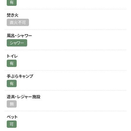
有
焚き火
直火不可
風呂・シャワー
シャワー
トイレ
有
手ぶらキャンプ
有
遊具・レジャー施設
無
ペット
可