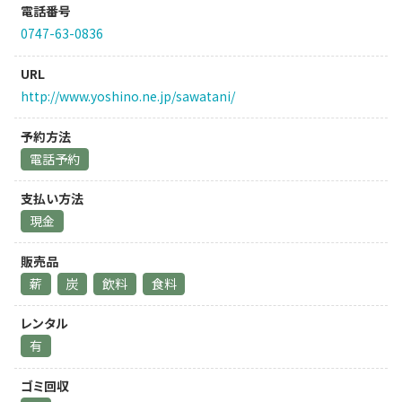
電話番号
0747-63-0836
URL
http://www.yoshino.ne.jp/sawatani/
予約方法
電話予約
支払い方法
現金
販売品
薪
炭
飲料
食料
レンタル
有
ゴミ回収