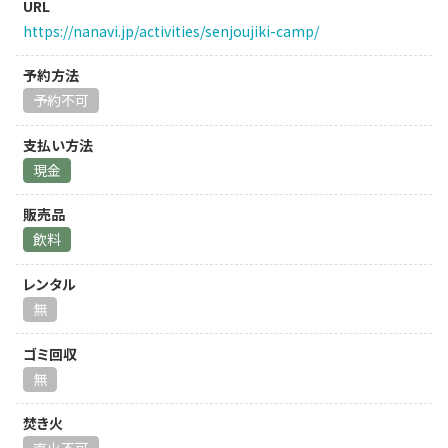
URL
https://nanavi.jp/activities/senjoujiki-camp/
予約方法
予約不可
支払い方法
現金
販売品
飲料
レンタル
無
ゴミ回収
無
焚き火