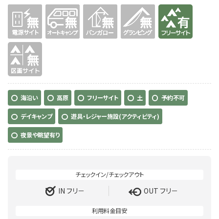
無
無
無
無
有り
無
海沿い
高原
フリーサイト
土
予約不可
デイキャンプ
遊具・レジャー施設(アクティビティ)
夜景や眺望有り
IN フリ－
OUT フリ－