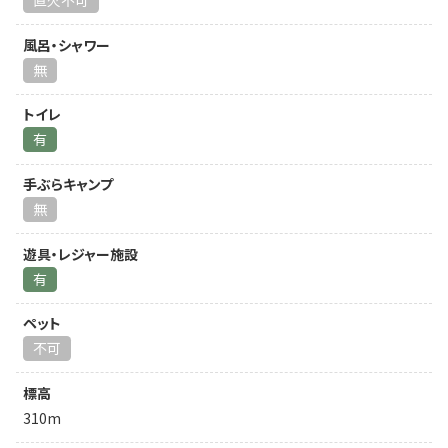
直火不可
風呂・シャワー
無
トイレ
有
手ぶらキャンプ
無
遊具・レジャー施設
有
ペット
不可
標高
310m