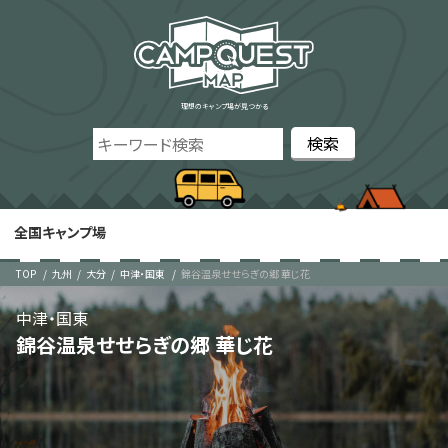
理想のキャンプ場が見つかる
全国キャンプ場
TOP
九州
大分
中津・国東
錦谷温泉せせらぎの郷 華じ花
中津・国東
錦谷温泉せせらぎの郷 華じ花