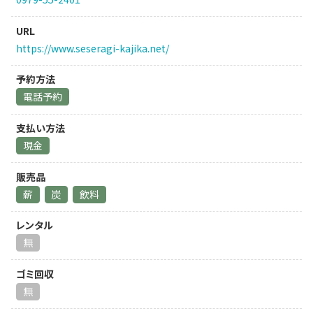
URL
https://www.seseragi-kajika.net/
予約方法
電話予約
支払い方法
現金
販売品
薪
炭
飲料
レンタル
無
ゴミ回収
無