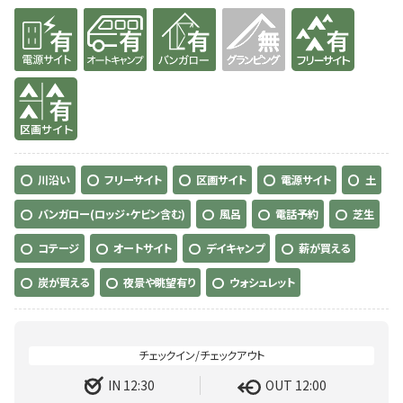
有り
有り
有り
無
有り
有り
川沿い
フリーサイト
区画サイト
電源サイト
土
バンガロー(ロッジ・ケビン含む)
風呂
電話予約
芝生
コテージ
オートサイト
デイキャンプ
薪が買える
炭が買える
夜景や眺望有り
ウォシュレット
IN 12:30
OUT 12:00