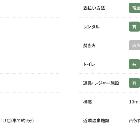
支払い方法
現
レンタル
有
焚き火
直
トイレ
有
遊具・レジャー施設
有
標高
10m
け店(車で約9分)
近隣温泉施設
西彼