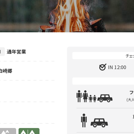
通年営業
間
IN 12:00
町白崎郷
フ
(大
有り