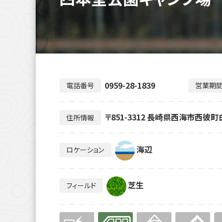
0959-28-1839
電話番号
営業期
〒851-3312 長崎県西海市西彼
住所情報
海辺
ロケーション
芝生
フィールド
無
有り
無
無
無