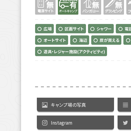
広場
区画サイト
シャワー
電
オートサイト
海辺
炭が買える
遊具・レジャー施設(アクティビティ)
キャンプ場の写真
Instagram