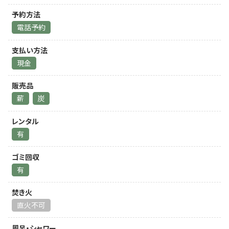
予約方法
電話予約
支払い方法
現金
販売品
薪
炭
レンタル
有
ゴミ回収
有
焚き火
直火不可
風呂・シャワー