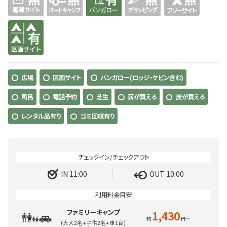
有り
広場
区画サイト
バンガロー(ロッジ・ケビン含む)
風呂
電話予約
芝生
薪が買える
炭が買える
レンタル品有り
ゴミ回収有り
IN 11:00
OUT 10:00
ファミリーキャンプ
1,430
(大人2名+子供2名+車1台)