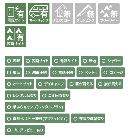
有り
有り
無
無
無
有り
湖畔
区画サイト
電源サイト
砂地
シャワー
風呂
WEB予約
電話予約
ペット可
コテージ
オートサイト
デイキャンプ
薪が買える
炭が買える
レンタル品有り
ゴミ回収有り
手ぶらキャンプ(レンタルプラン)
遊具・レジャー施設(アクティビティ)
夜景や眺望有り
ブログレビュー有り