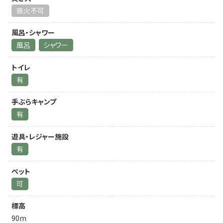
直火不可
風呂・シャワー
風呂
シャワー
トイレ
有
手ぶらキャンプ
有
遊具・レジャー施設
有
ペット
可
標高
90m