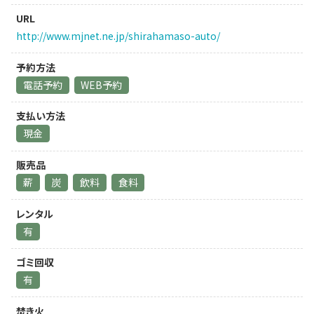
URL
http://www.mjnet.ne.jp/shirahamaso-auto/
予約方法
電話予約
WEB予約
支払い方法
現金
販売品
薪
炭
飲料
食料
レンタル
有
ゴミ回収
有
焚き火