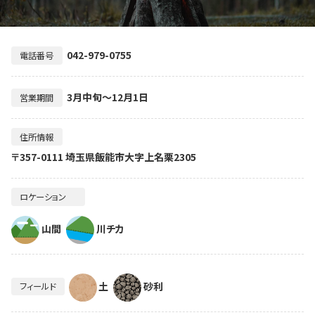
042-979-0755
電話番号
3月中旬～12月1日
営業期間
住所情報
〒357-0111 埼玉県飯能市大字上名栗2305
ロケーション
山間
川チカ
土
砂利
フィールド