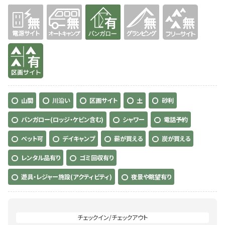
無
無
有り
無
無
有り
山間
川沿い
区画サイト
土
砂利
バンガロー(ロッジ・ケビン含む)
シャワー
電話予約
ペット可
デイキャンプ
薪が買える
炭が買える
レンタル品有り
ゴミ回収有り
遊具・レジャー施設(アクティビティ)
夜景や眺望有り