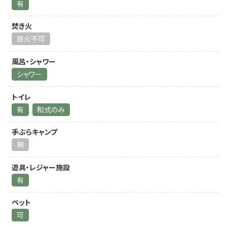
有
焚き火
直火不可
風呂・シャワー
シャワー
トイレ
有
和式のみ
手ぶらキャンプ
無
遊具・レジャー施設
有
ペット
可