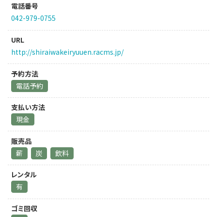
電話番号
042-979-0755
URL
http://shiraiwakeiryuuen.racms.jp/
予約方法
電話予約
支払い方法
現金
販売品
薪
炭
飲料
レンタル
有
ゴミ回収