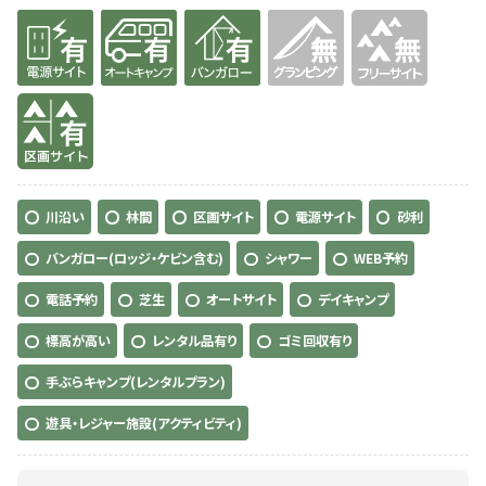
有り
有り
有り
無
無
有り
川沿い
林間
区画サイト
電源サイト
砂利
バンガロー(ロッジ・ケビン含む)
シャワー
WEB予約
電話予約
芝生
オートサイト
デイキャンプ
標高が高い
レンタル品有り
ゴミ回収有り
手ぶらキャンプ(レンタルプラン)
遊具・レジャー施設(アクティビティ)