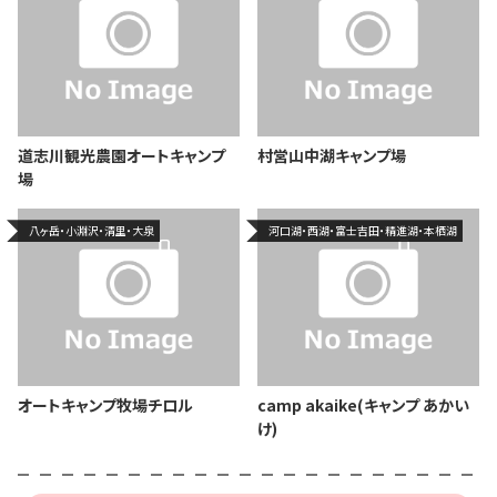
道志川観光農園オートキャンプ
村営山中湖キャンプ場
場
八ヶ岳・小淵沢・清里・大泉
河口湖・西湖・富士吉田・精進湖・本栖湖
オートキャンプ牧場チロル
camp akaike(キャンプ あかい
け)