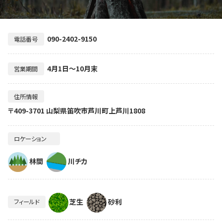
090-2402-9150
電話番号
4月1日～10月末
営業期間
住所情報
〒409-3701 山梨県笛吹市芦川町上芦川1808
ロケーション
林間
川チカ
芝生
砂利
フィールド