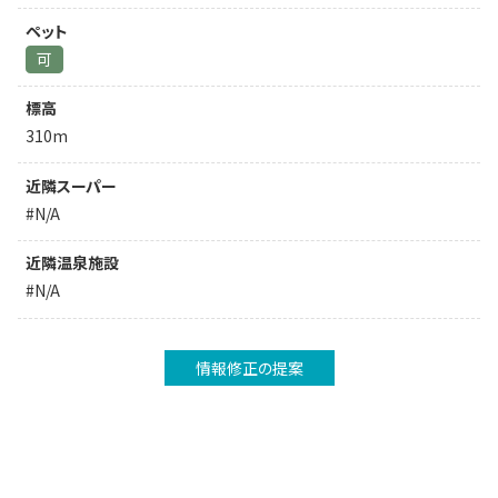
ペット
可
標高
310m
近隣スーパー
#N/A
近隣温泉施設
#N/A
情報修正の提案