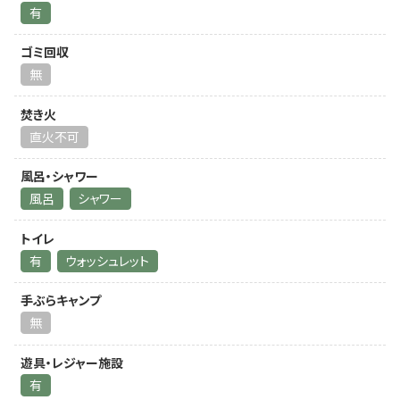
有
ゴミ回収
無
焚き火
直火不可
風呂・シャワー
風呂
シャワー
トイレ
有
ウォッシュレット
手ぶらキャンプ
無
遊具・レジャー施設
有