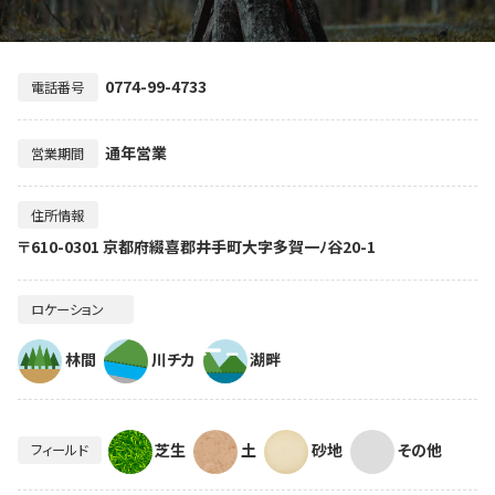
0774-99-4733
電話番号
通年営業
営業期間
住所情報
〒610-0301 京都府綴喜郡井手町大字多賀一ﾉ谷20-1
ロケーション
林間
川チカ
湖畔
芝生
土
砂地
その他
フィールド