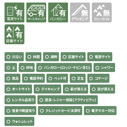
有り
有り
有り
無
無
有り
川沿い
林間
湖畔
区画サイト
電源サイト
土
砂地
バンガロー(ロッジ・ケビン含む)
シャワー
風呂
電話予約
ペット可
芝生
コテージ
オートサイト
デイキャンプ
薪が買える
炭が買える
レンタル品有り
遊具・レジャー施設(アクティビティ)
夜景や眺望有り
クレジットカード決済可
電子マネー対応
ウォシュレット