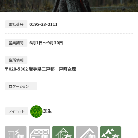
0195-33-2111
電話番号
6月1日～9月30日
営業期間
住所情報
〒028-5302 岩手県二戸郡一戸町女鹿
ロケーション
芝生
フィールド
無
無
有り
無
有り