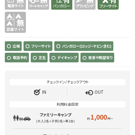
無
広場
フリーサイト
バンガロー(ロッジ・ケビン含む)
電話予約
芝生
デイキャンプ
夜景や眺望有り
IN
OUT
ファミリーキャンプ
1,000
(大人2名+子供2名+車1台)