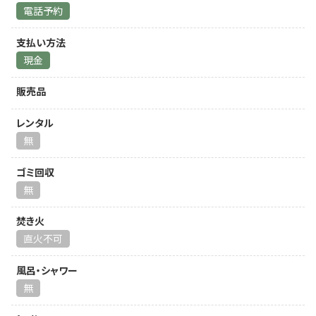
電話予約
支払い方法
現金
販売品
レンタル
無
ゴミ回収
無
焚き火
直火不可
風呂・シャワー
無