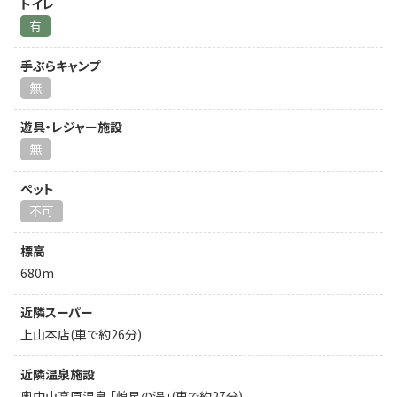
トイレ
有
手ぶらキャンプ
無
遊具・レジャー施設
無
ペット
不可
標高
680m
近隣スーパー
上山本店(車で約26分)
近隣温泉施設
奥中山高原温泉 「煌星の湯」(車で約27分)