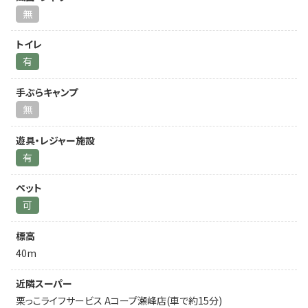
無
トイレ
有
手ぶらキャンプ
無
遊具・レジャー施設
有
ペット
可
標高
40m
近隣スーパー
栗っこライフサービス Aコープ瀬峰店(車で約15分)