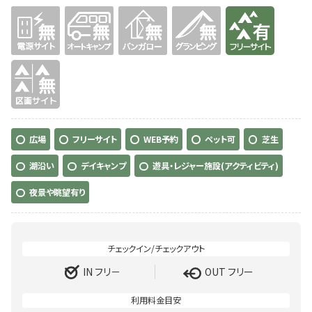
無
無
無
無
有り
無
広場
フリーサイト
WEB予約
ペット可
芝生
湖沿い
デイキャンプ
遊具・レジャー施設(アクティビティ)
夜景や眺望有り
IN フリ－
OUT フリー