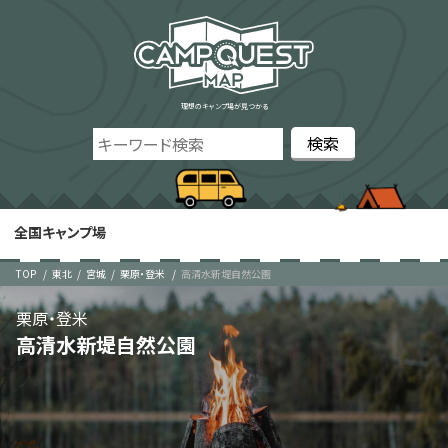
理想のキャンプ場が見つかる
全国キャンプ場
TOP
東北
宮城
栗原・登米
高清水新堤自然公園
栗原・登米
高清水新堤自然公園