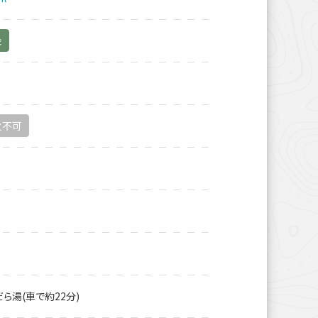
金
火不可
ら湯(車で約22分)