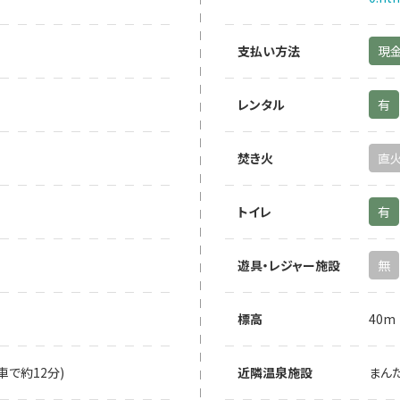
支払い方法
現
レンタル
有
焚き火
直
トイレ
有
遊具・レジャー施設
無
標高
40m
車で約12分)
近隣温泉施設
まんだ