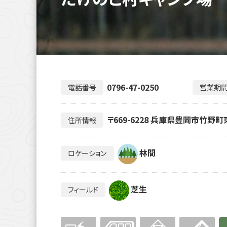
0796-47-0250
電話番号
営業期
〒669-6228 兵庫県豊岡市竹野町
住所情報
林間
ロケーション
芝生
フィールド
無
無
無
無
有