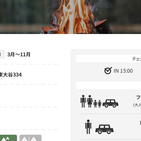
3月～11月
間
IN 15:00
東大谷334
フ
(大
り
無