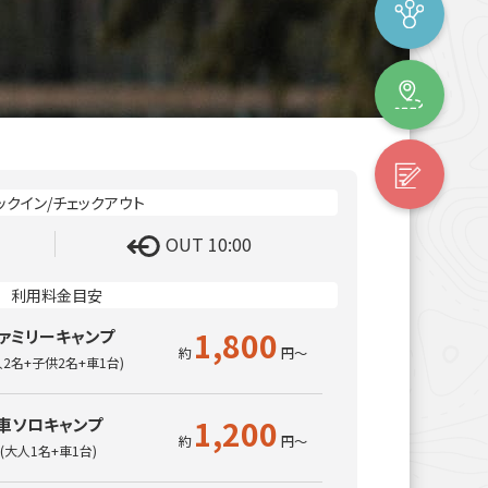
OUT 10:00
1,800
ァミリーキャンプ
人2名+子供2名+車1台)
1,200
車ソロキャンプ
(大人1名+車1台)