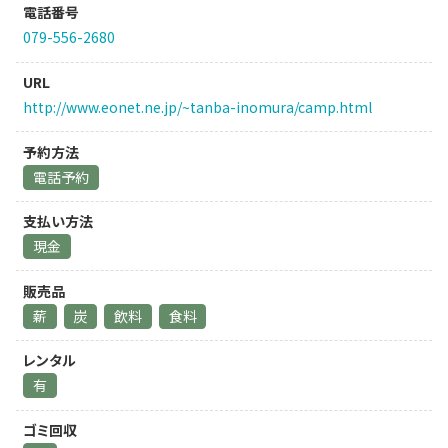
電話番号
079-556-2680
URL
http://www.eonet.ne.jp/~tanba-inomura/camp.html
予約方法
電話予約
支払い方法
現金
販売品
薪
炭
飲料
食料
レンタル
有
ゴミ回収