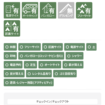
有り
有り
有り
無
有り
有り
林間
フリーサイト
区画サイト
電源サイト
土
砂地
バンガロー(ロッジ・ケビン含む)
シャワー
電話予約
芝生
オートサイト
薪が買える
炭が買える
レンタル品有り
ゴミ回収有り
遊具・レジャー施設(アクティビティ)