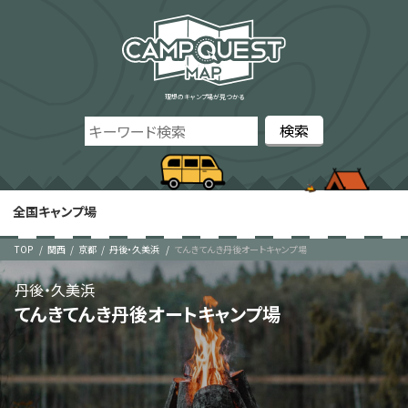
理想のキャンプ場が見つかる
全国キャンプ場
TOP
関西
京都
丹後・久美浜
てんきてんき丹後オートキャンプ場
丹後・久美浜
てんきてんき丹後オートキャンプ場