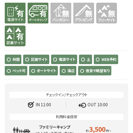
有り
有り
無
無
無
有り
林間
区画サイト
電源サイト
土
WEB予約
ペット可
オートサイト
海辺
夜景や眺望有り
IN 11:00
OUT 10:00
ファミリーキャンプ
3,500