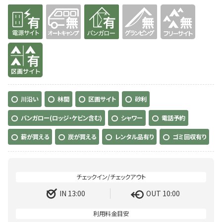
有り
無
有り
無
無
有り
川沿い
林間
区画サイト
砂利
バンガロー(ロッジ・ケビン含む)
シャワー
電話予約
薪が買える
炭が買える
レンタル品有り
ゴミ回収有り
IN 13:00
OUT 10:00