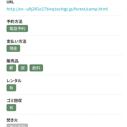
URL
http://xn--u9j241o17birq.tochigi.jp/forest/camp.html
予約方法
電話予約
支払い方法
現金
販売品
薪
炭
飲料
レンタル
有
ゴミ回収
有
焚き火