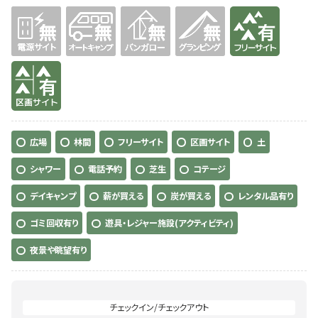
無
無
無
無
有り
有り
広場
林間
フリーサイト
区画サイト
土
シャワー
電話予約
芝生
コテージ
デイキャンプ
薪が買える
炭が買える
レンタル品有り
ゴミ回収有り
遊具・レジャー施設(アクティビティ)
夜景や眺望有り