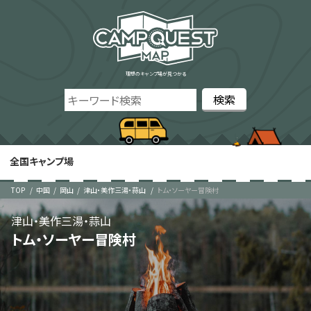
理想のキャンプ場が見つかる
全国キャンプ場
TOP
中国
岡山
津山・美作三湯・蒜山
トム・ソーヤー冒険村
津山・美作三湯・蒜山
トム・ソーヤー冒険村