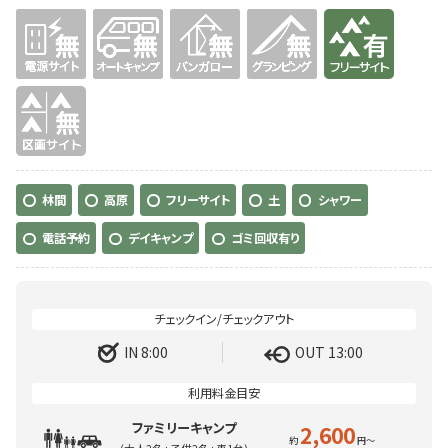
無
無
無
無
有り
無
林間
高原
フリーサイト
土
シャワー
電話予約
デイキャンプ
ゴミ回収有り
IN 8:00
OUT 13:00
ファミリーキャンプ
2,600