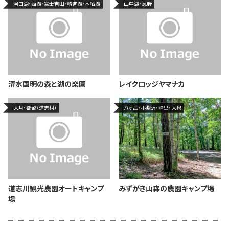
河口湖・西湖・富士吉田・精進湖・本栖湖
山中湖・忍野
清水国明の森と湖の楽園
レイクロッジヤマナカ
大月・都留（道志村）
八ヶ岳・小淵沢・清里・大泉
道志川観光農園オートキャンプ
みずがき山森の農園キャンプ場
場