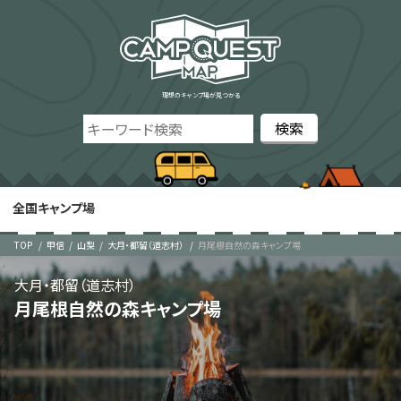
理想のキャンプ場が見つかる
全国キャンプ場
TOP
甲信
山梨
大月・都留（道志村）
月尾根自然の森キャンプ場
大月・都留（道志村）
月尾根自然の森キャンプ場