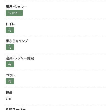
風呂・シャワー
シャワー
トイレ
有
手ぶらキャンプ
有
遊具・レジャー施設
有
ペット
可
標高
8m
近隣スーパー