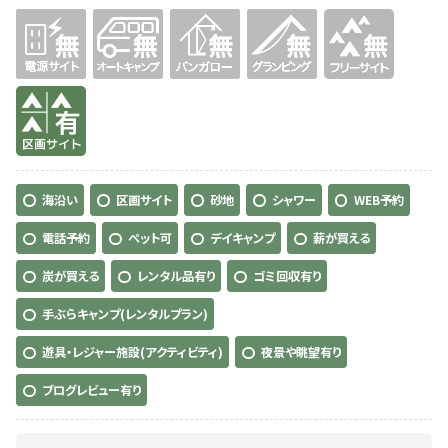
無
無
無
無
無
有り
海沿い
区画サイト
砂地
シャワー
WEB予約
電話予約
ペット可
デイキャンプ
薪が買える
炭が買える
レンタル品有り
ゴミ回収有り
手ぶらキャンプ(レンタルプラン)
遊具・レジャー施設(アクティビティ)
夜景や眺望有り
ブログレビュー有り