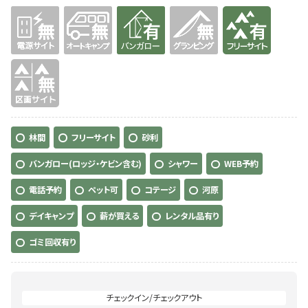
無
無
有り
無
有り
無
林間
フリーサイト
砂利
バンガロー(ロッジ・ケビン含む)
シャワー
WEB予約
電話予約
ペット可
コテージ
河原
デイキャンプ
薪が買える
レンタル品有り
ゴミ回収有り