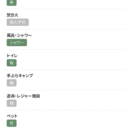
有
焚き火
直火不可
風呂・シャワー
シャワー
トイレ
有
手ぶらキャンプ
無
遊具・レジャー施設
無
ペット
可