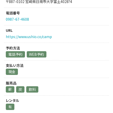
〒887-0102 宮崎県日南市大字富土4028?4
電話番号
0987-67-4608
URL
https://www.ushio.co/camp
予約方法
電話予約
WEB予約
支払い方法
現金
販売品
薪
炭
飲料
レンタル
有