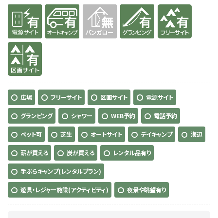
有り
有り
無
有り
有り
有り
広場
フリーサイト
区画サイト
電源サイト
グランピング
シャワー
WEB予約
電話予約
ペット可
芝生
オートサイト
デイキャンプ
海辺
薪が買える
炭が買える
レンタル品有り
手ぶらキャンプ(レンタルプラン)
遊具・レジャー施設(アクティビティ)
夜景や眺望有り