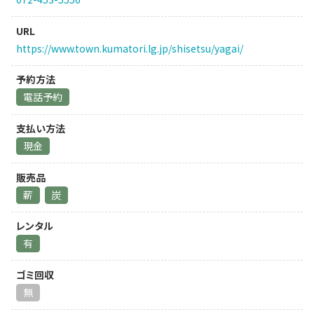
URL
https://www.town.kumatori.lg.jp/shisetsu/yagai/
予約方法
電話予約
支払い方法
現金
販売品
薪
炭
レンタル
有
ゴミ回収
無