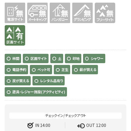
無
無
無
無
無
有り
林間
区画サイト
土
砂地
シャワー
電話予約
ペット可
芝生
薪が買える
炭が買える
レンタル品有り
遊具・レジャー施設(アクティビティ)
IN 14:00
OUT 12:00