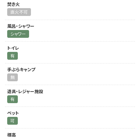
焚き火
直火不可
風呂・シャワー
シャワー
トイレ
有
手ぶらキャンプ
無
遊具・レジャー施設
有
ペット
可
標高