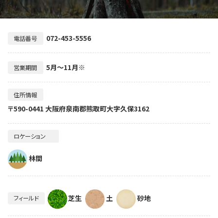
072-453-5556
電話番号
5月～11月※
営業期間
住所情報
〒590-0441 大阪府泉南郡熊取町大字久保3162
ロケーション
林間
芝生
土
砂地
フィールド