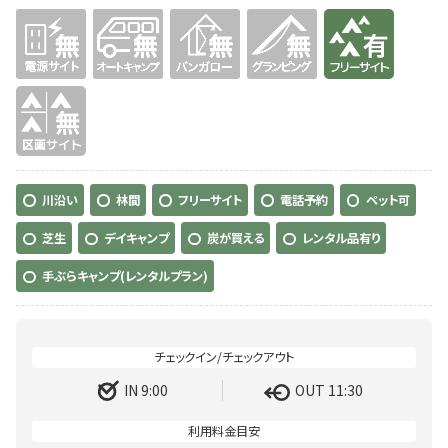
無
無
無
無
有り
無
川沿い
林間
フリーサイト
電話予約
ペット可
芝生
デイキャンプ
炭が買える
レンタル品有り
手ぶらキャンプ(レンタルプラン)
IN 9:00
OUT 11:30