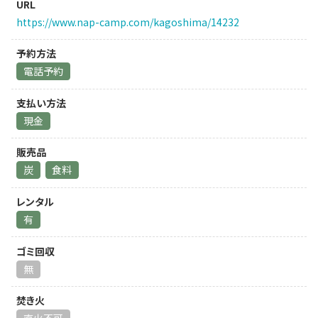
URL
https://www.nap-camp.com/kagoshima/14232
予約方法
電話予約
支払い方法
現金
販売品
炭
食料
レンタル
有
ゴミ回収
無
焚き火