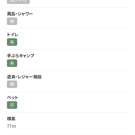
直火不可
風呂・シャワー
無
トイレ
有
手ぶらキャンプ
有
遊具・レジャー施設
無
ペット
可
標高
77m