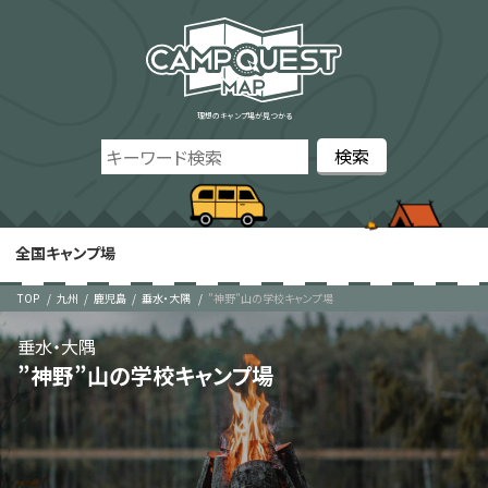
理想のキャンプ場が見つかる
全国キャンプ場
TOP
九州
鹿児島
垂水・大隅
”神野”山の学校キャンプ場
垂水・大隅
”神野”山の学校キャンプ場