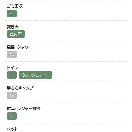
ゴミ回収
有
焚き火
直火可
風呂・シャワー
無
トイレ
有
ウォッシュレット
手ぶらキャンプ
無
遊具・レジャー施設
有
ペット