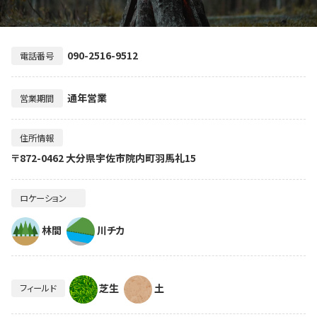
090-2516-9512
電話番号
通年営業
営業期間
住所情報
〒872-0462 大分県宇佐市院内町羽馬礼15
ロケーション
林間
川チカ
芝生
土
フィールド