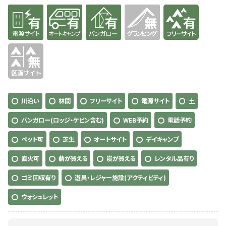
有り
有り
有り
無
有り
無
川沿い
林間
フリーサイト
電源サイト
土
バンガロー(ロッジ・ケビン含む)
WEB予約
電話予約
ペット可
芝生
オートサイト
デイキャンプ
直火可
薪が買える
炭が買える
レンタル品有り
ゴミ回収有り
遊具・レジャー施設(アクティビティ)
ウォシュレット