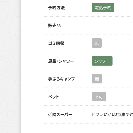
予約方法
電話予約
販売品
ゴミ回収
無
風呂・シャワー
シャワー
手ぶらキャンプ
無
ペット
不可
近隣スーパー
ビフレ にかほ店(車で約