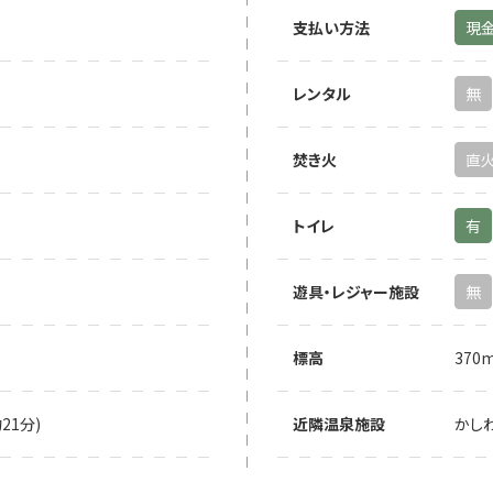
支払い方法
現
レンタル
無
焚き火
直
トイレ
有
遊具・レジャー施設
無
標高
370
21分)
近隣温泉施設
かしわ