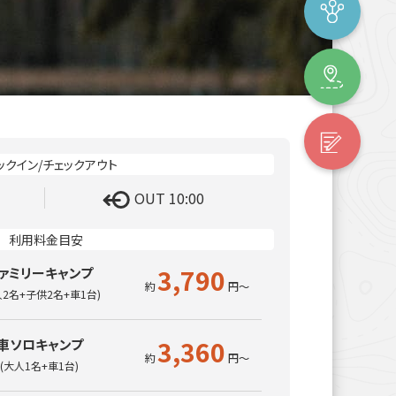
OUT 10:00
3,790
ァミリーキャンプ
人2名+子供2名+車1台)
3,360
車ソロキャンプ
(大人1名+車1台)