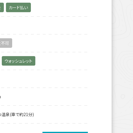
金
カード払い
火不可
ウォッシュレット
m
温泉(車で約21分)