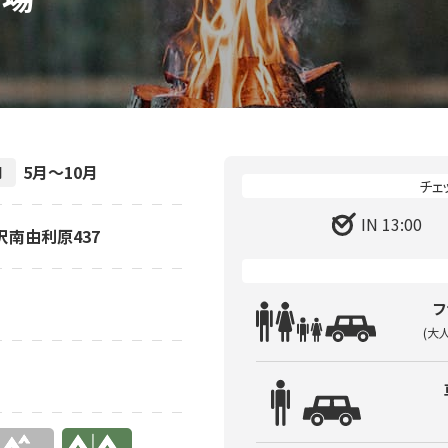
5月～10月
間
IN 13:00
西沢南由利原437
フ
(大
有り