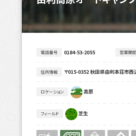
0184-53-2055
電話番号
営業期
〒015-0352 秋田県由利本荘市
住所情報
高原
ロケーション
芝生
フィールド
無
有り
無
無
無