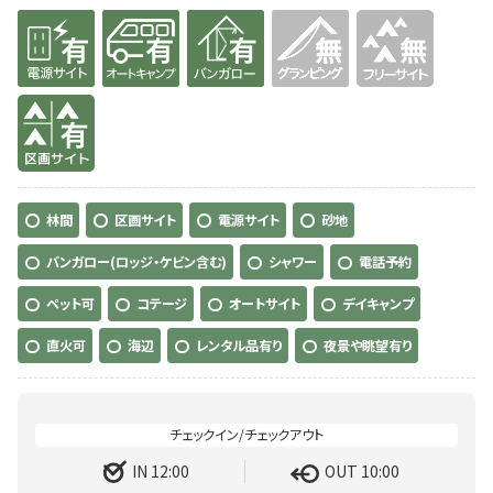
有り
有り
有り
無
無
有り
林間
区画サイト
電源サイト
砂地
バンガロー(ロッジ・ケビン含む)
シャワー
電話予約
ペット可
コテージ
オートサイト
デイキャンプ
直火可
海辺
レンタル品有り
夜景や眺望有り
IN 12:00
OUT 10:00