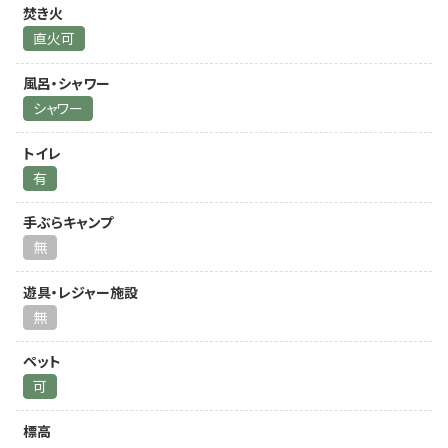
焚き火
直火可
風呂・シャワー
シャワー
トイレ
有
手ぶらキャンプ
無
遊具・レジャー施設
無
ペット
可
標高