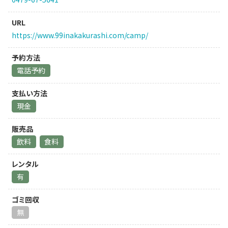
URL
https://www.99inakakurashi.com/camp/
予約方法
電話予約
支払い方法
現金
販売品
飲料
食料
レンタル
有
ゴミ回収
無