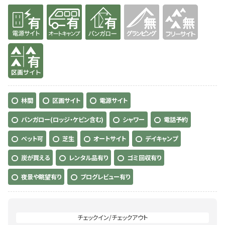
有り
有り
有り
無
無
有り
林間
区画サイト
電源サイト
バンガロー(ロッジ・ケビン含む)
シャワー
電話予約
ペット可
芝生
オートサイト
デイキャンプ
炭が買える
レンタル品有り
ゴミ回収有り
夜景や眺望有り
ブログレビュー有り