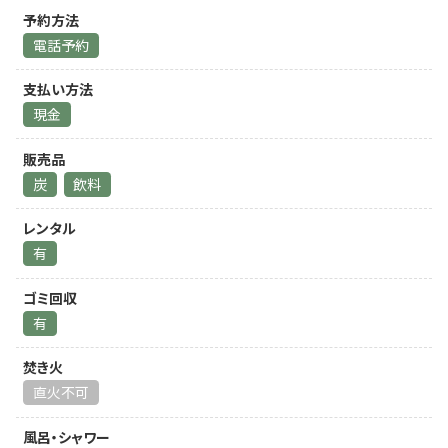
予約方法
電話予約
支払い方法
現金
販売品
炭
飲料
レンタル
有
ゴミ回収
有
焚き火
直火不可
風呂・シャワー