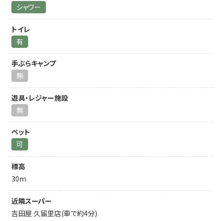
シャワー
トイレ
有
手ぶらキャンプ
無
遊具・レジャー施設
無
ペット
可
標高
30m
近隣スーパー
吉田屋 久留里店(車で約4分)