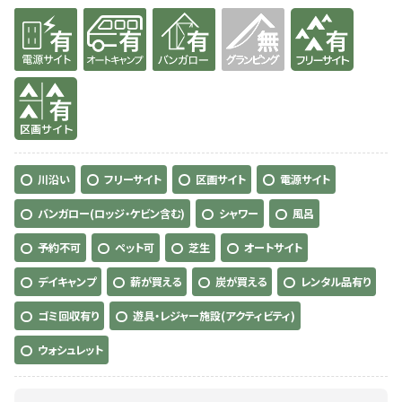
有り
有り
有り
無
有り
有り
川沿い
フリーサイト
区画サイト
電源サイト
バンガロー(ロッジ・ケビン含む)
シャワー
風呂
予約不可
ペット可
芝生
オートサイト
デイキャンプ
薪が買える
炭が買える
レンタル品有り
ゴミ回収有り
遊具・レジャー施設(アクティビティ)
ウォシュレット