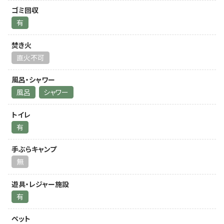
ゴミ回収
有
焚き火
直火不可
風呂・シャワー
風呂
シャワー
トイレ
有
手ぶらキャンプ
無
遊具・レジャー施設
有
ペット