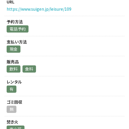
URL
https://www.suigen.jp/leisure/109
予約方法
電話予約
支払い方法
現金
販売品
飲料
食料
レンタル
有
ゴミ回収
無
焚き火