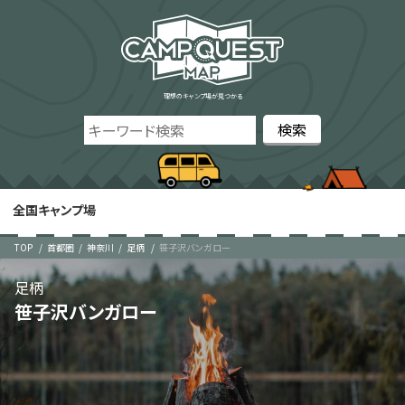
理想のキャンプ場が見つかる
全国キャンプ場
TOP
首都圏
神奈川
足柄
笹子沢バンガロー
足柄
笹子沢バンガロー