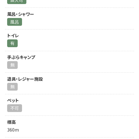
直火可
風呂・シャワー
風呂
トイレ
有
手ぶらキャンプ
無
遊具・レジャー施設
無
ペット
不可
標高
360m