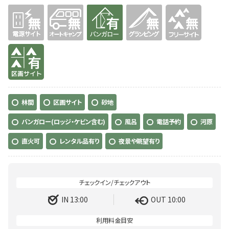
無
無
有り
無
無
有り
林間
区画サイト
砂地
バンガロー(ロッジ・ケビン含む)
風呂
電話予約
河原
直火可
レンタル品有り
夜景や眺望有り
IN 13:00
OUT 10:00