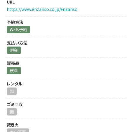
URL
https://www.enzanso.co.jp/enzanso
予約方法
WEB予約
支払い方法
現金
販売品
飲料
レンタル
無
ゴミ回収
無
焚き火