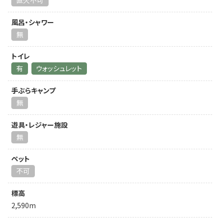
直火不可
風呂・シャワー
無
トイレ
有
ウォッシュレット
手ぶらキャンプ
無
遊具・レジャー施設
無
ペット
不可
標高
2,590m