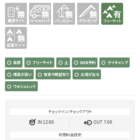
無
無
無
無
有り
無
高原
フリーサイト
土
WEB予約
デイキャンプ
標高が高い
夜景や眺望有り
お湯が出る
ウォシュレット
IN 12:00
OUT 7:00