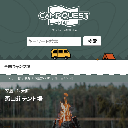
理想のキャンプ場が見つかる
全国キャンプ場
TOP
甲信
長野
安曇野・大町
燕山荘テント場
安曇野・大町
燕山荘テント場