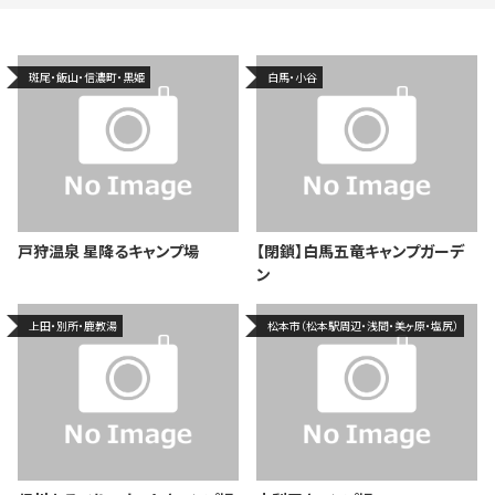
斑尾・飯山・信濃町・黒姫
白馬・小谷
戸狩温泉 星降るキャンプ場
【閉鎖】白馬五竜キャンプガーデ
ン
上田・別所・鹿教湯
松本市（松本駅周辺・浅間・美ヶ原・塩尻）