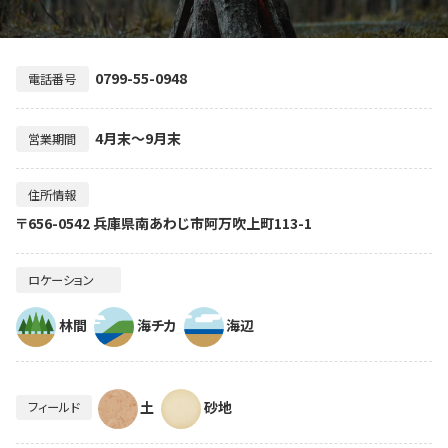
0799-55-0948
電話番号
4月末～9月末
営業期間
住所情報
〒656-0542 兵庫県南あわじ市阿万吹上町113-1
ロケーション
林間
海チカ
海辺
土
砂地
フィールド