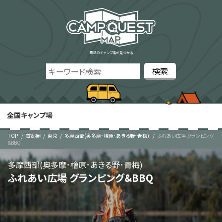
理想のキャンプ場が見つかる
全国キャンプ場
TOP
首都圏
東京
多摩西部(奥多摩･檜原･あきる野･青梅)
ふれあい広場 グランピング
&BBQ
多摩西部(奥多摩･檜原･あきる野･青梅)
ふれあい広場 グランピング&BBQ