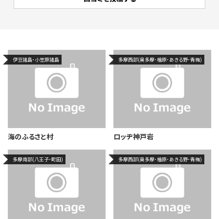
伊豆諸島･小笠原諸島
多摩西部(奥多摩･檜原･あきる野･青梅)
海のふるさと村
ロッヂ神戸岩
多摩南部(八王子･町田)
多摩西部(奥多摩･檜原･あきる野･青梅)