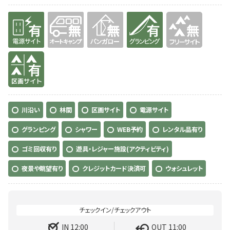
有り
無
無
有り
無
有り
川沿い
林間
区画サイト
電源サイト
グランピング
シャワー
WEB予約
レンタル品有り
ゴミ回収有り
遊具・レジャー施設(アクティビティ)
夜景や眺望有り
クレジットカード決済可
ウォシュレット
IN 12:00
OUT 11:00