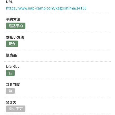
URL
https://www.nap-camp.com/kagoshima/14150
予約方法
電話予約
支払い方法
現金
販売品
レンタル
有
ゴミ回収
無
焚き火
直火不可