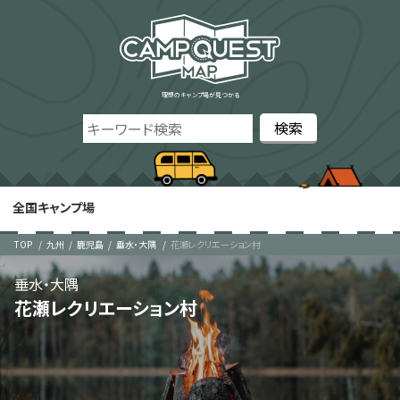
理想のキャンプ場が見つかる
全国キャンプ場
TOP
九州
鹿児島
垂水・大隅
花瀬レクリエーション村
垂水・大隅
花瀬レクリエーション村