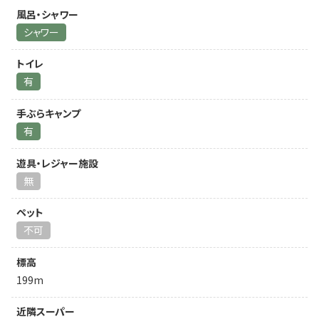
風呂・シャワー
シャワー
トイレ
有
手ぶらキャンプ
有
遊具・レジャー施設
無
ペット
不可
標高
199m
近隣スーパー