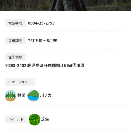
0994-25-2753
電話番号
7月下旬～8月末
営業期間
住所情報
〒893-2402 鹿児島県肝属郡錦江町田代川原
ロケーション
林間
川チカ
芝生
フィールド