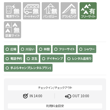
無
無
無
無
有り
無
広場
川沿い
林間
フリーサイト
シャワー
電話予約
芝生
デイキャンプ
レンタル品有り
手ぶらキャンプ(レンタルプラン)
IN 14:00
OUT 10:00