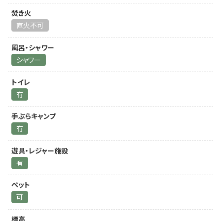
焚き火
直火不可
風呂・シャワー
シャワー
トイレ
有
手ぶらキャンプ
有
遊具・レジャー施設
有
ペット
可
標高