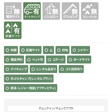
無
有り
無
無
無
有り
林間
区画サイト
土
砂地
シャワー
電話予約
ペット可
コテージ
オートサイト
デイキャンプ
レンタル品有り
ゴミ回収有り
手ぶらキャンプ(レンタルプラン)
遊具・レジャー施設(アクティビティ)