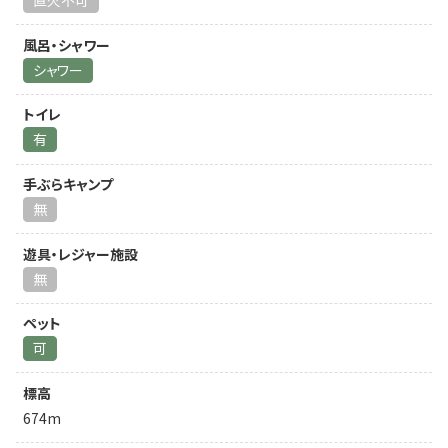
直火不可
風呂・シャワー
シャワー
トイレ
有
手ぶらキャンプ
無
遊具・レジャー施設
無
ペット
可
標高
674m