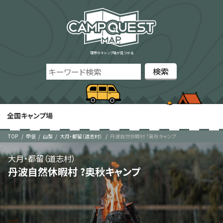
理想のキャンプ場が見つかる
全国キャンプ場
TOP
甲信
山梨
大月・都留（道志村）
丹波自然休暇村 ?奥秋キャンプ
大月・都留（道志村）
丹波自然休暇村 ?奥秋キャンプ