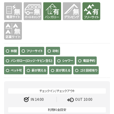
無
無
有り
無
有り
無
林間
フリーサイト
砂利
バンガロー(ロッジ・ケビン含む)
シャワー
電話予約
ペット可
薪が買える
炭が買える
ゴミ回収有り
IN 14:00
OUT 10:00