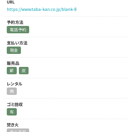
URL
https://www.taba-kan.co.jp/blank-8
予約方法
電話予約
支払い方法
現金
販売品
薪
炭
レンタル
無
ゴミ回収
有
焚き火