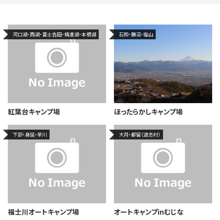
河口湖・西湖・富士吉田・精進湖・本栖湖
石和・勝沼・塩山
紅葉台キャンプ場
ほったらかしキャンプ場
下部・身延・早川
大月・都留（道志村）
福士川オートキャンプ場
オートキャンプinむじな