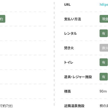
URL
http
予約
支払い方法
現
レンタル
有
焚き火
直
トイレ
有
遊具・レジャー施設
有
標高
90m
で約7分)
近隣温泉施設
桐の湯