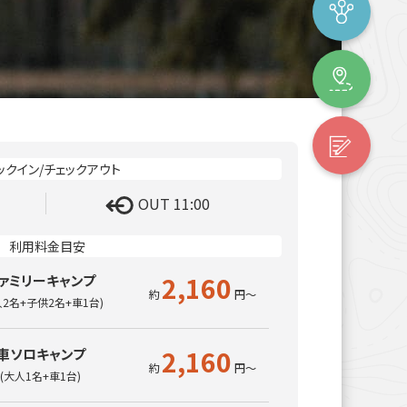
OUT 11:00
2,160
ァミリーキャンプ
人2名+子供2名+車1台)
2,160
車ソロキャンプ
(大人1名+車1台)