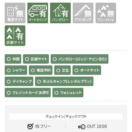
無
有り
有り
無
無
有り
林間
区画サイト
バンガロー(ロッジ・ケビン含む)
シャワー
電話予約
芝生
オートサイト
デイキャンプ
手ぶらキャンプ(レンタルプラン)
クレジットカード決済可
ウォシュレット
IN フリ－
OUT 10:00