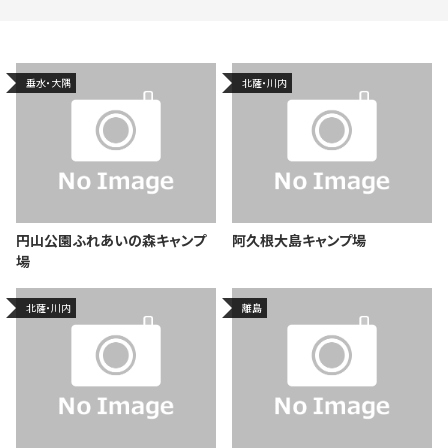
垂水・大隅
北薩・川内
円山公園ふれあいの森キャンプ
阿久根大島キャンプ場
場
北薩・川内
離島