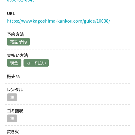
URL
https://www.kagoshima-kankou.com/guide/10038/
予約方法
電話予約
支払い方法
現金
カード払い
販売品
レンタル
無
ゴミ回収
無
焚き火