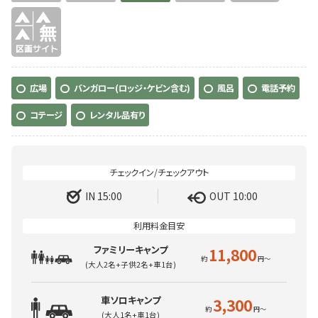
無
広場
バンガロー(ロッジ・ケビン含む)
風呂
電話予約
コテージ
レンタル品有り
IN 15:00
OUT 10:00
ファミリーキャンプ
11,800
(大人2名+子供2名+車1台)
車ソロキャンプ
3,300
(大人1名+車1台)