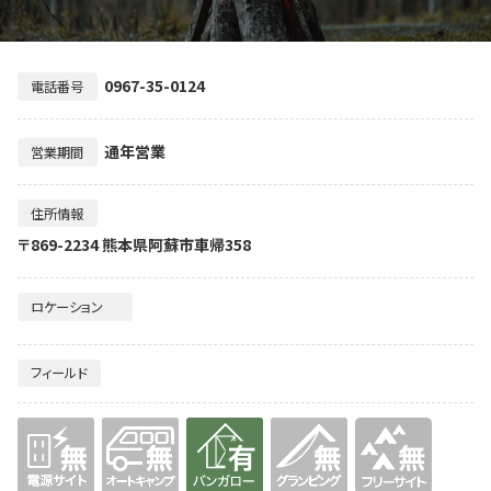
0967-35-0124
電話番号
通年営業
営業期間
住所情報
〒869-2234 熊本県阿蘇市車帰358
ロケーション
フィールド
無
無
有り
無
無