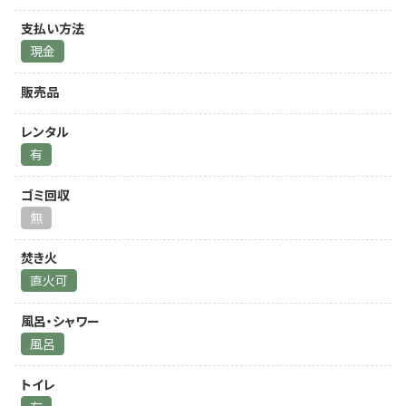
支払い方法
現金
販売品
レンタル
有
ゴミ回収
無
焚き火
直火可
風呂・シャワー
風呂
トイレ