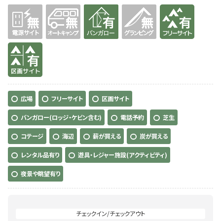
無
無
有り
無
有り
有り
広場
フリーサイト
区画サイト
バンガロー(ロッジ・ケビン含む)
電話予約
芝生
コテージ
海辺
薪が買える
炭が買える
レンタル品有り
遊具・レジャー施設(アクティビティ)
夜景や眺望有り