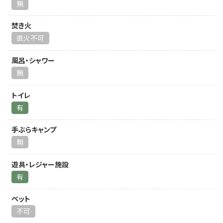
無
焚き火
直火不可
風呂・シャワー
無
トイレ
有
手ぶらキャンプ
無
遊具・レジャー施設
有
ペット
不可