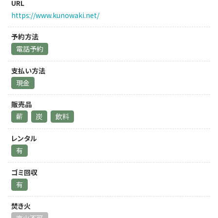
URL
https://www.kunowaki.net/
予約方法
電話予約
支払い方法
現金
販売品
薪
炭
飲料
レンタル
有
ゴミ回収
有
焚き火