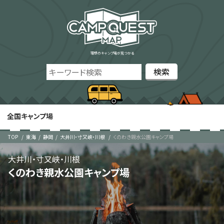
理想のキャンプ場が見つかる
全国キャンプ場
TOP
東海
静岡
大井川・寸又峡・川根
くのわき親水公園キャンプ場
大井川・寸又峡・川根
くのわき親水公園キャンプ場