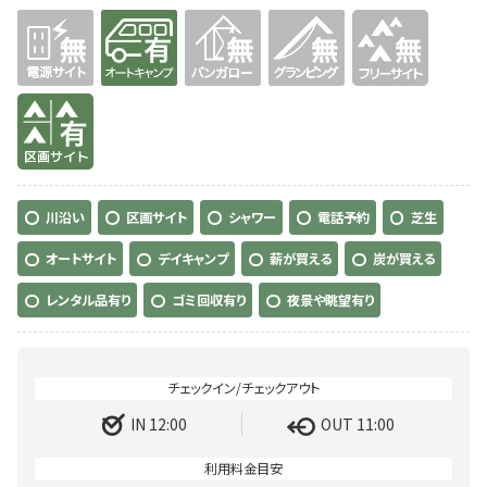
無
有り
無
無
無
有り
川沿い
区画サイト
シャワー
電話予約
芝生
オートサイト
デイキャンプ
薪が買える
炭が買える
レンタル品有り
ゴミ回収有り
夜景や眺望有り
IN 12:00
OUT 11:00