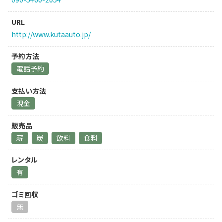
URL
http://www.kutaauto.jp/
予約方法
電話予約
支払い方法
現金
販売品
薪
炭
飲料
食料
レンタル
有
ゴミ回収
無