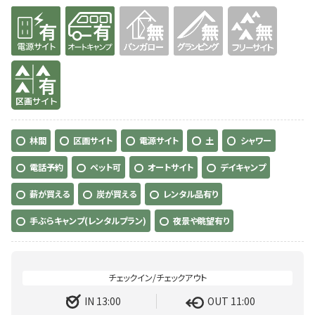
有り
有り
無
無
無
有り
林間
区画サイト
電源サイト
土
シャワー
電話予約
ペット可
オートサイト
デイキャンプ
薪が買える
炭が買える
レンタル品有り
手ぶらキャンプ(レンタルプラン)
夜景や眺望有り
IN 13:00
OUT 11:00