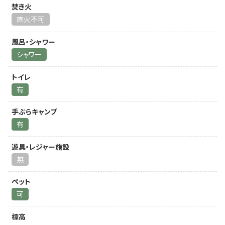
焚き火
直火不可
風呂・シャワー
シャワー
トイレ
有
手ぶらキャンプ
有
遊具・レジャー施設
無
ペット
可
標高